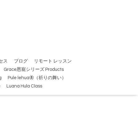
セス
ブログ
リモート レッスン
Grace恩寵シリーズ Products
g
Pule lehua🦋（祈りの舞い）
c
Luana Hula Class