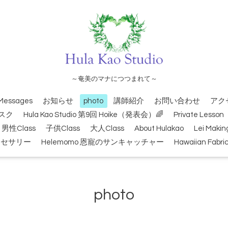
～奄美のマナにつつまれて～
Messages
お知らせ
photo
講師紹介
お問い合わせ
アク
スク
Hula Kao Studio 第9回 Hoike（発表会）🌈
Private Lesson
男性Class
子供Class
大人Class
About Hulakao
Lei Makin
クセサリー
Helemomo 恩寵のサンキャッチャー
Hawaiian Fabri
photo