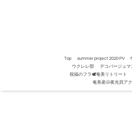
Top
summer project 2020 PV
ウクレレ部
デコパージュマ
祝福のフラ🕊️奄美リトリート
奄美産🐚夜光貝ア