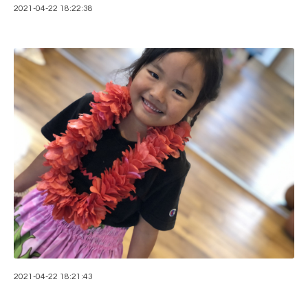
2021-04-22 18:22:38
2021-04-22 18:21:43