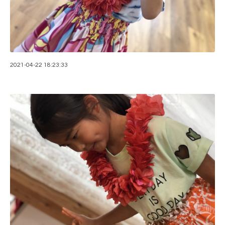
2021-04-22 18:23:33