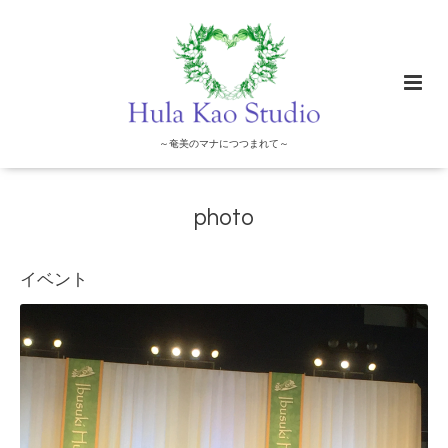
～奄美のマナにつつまれて～
photo
イベント